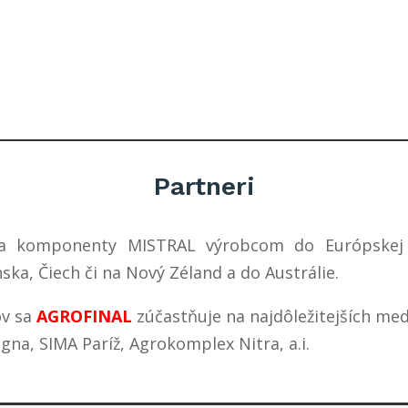
distribúciu o
pneumatické stroje
Partneri
 komponenty MISTRAL výrobcom do Európskej ú
nska, Čiech či na Nový Zéland a do Austrálie.
ov sa
AGROFINAL
zúčastňuje na najdôležitejších med
na, SIMA Paríž, Agrokomplex Nitra, a.i.