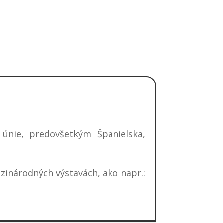
sív pre poľnohospodárske
.
nie, predovšetkým Španielska,
zinárodných výstavách, ako napr.: