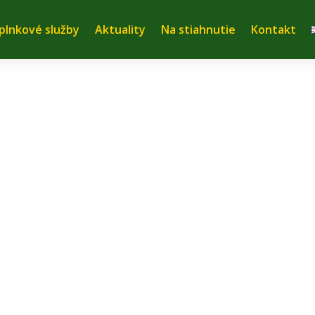
plnkové služby
Aktuality
Na stiahnutie
Kontakt
poločnosti
Sídlo a centrá
V budove sídli 
Hl
. s r.o.
, pôsobí na
990. Sídli v meste
Viedne. Pôvodne ju
lia, dnes spoločnosť
 ale udržiava si stále