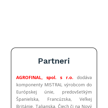
vzduchového systému na presné
dávkovanie a distribúciu osív pre
poľnohospodárske pneumatické
stroje.
Partneri
AGROFINAL, spol. s r.o.
dodáva
komponenty MISTRAL výrobcom do
Európskej únie, predovšetkým
Španielska, Francúzska, Veľkej
Británie, Talianska, Čiech či na Nový