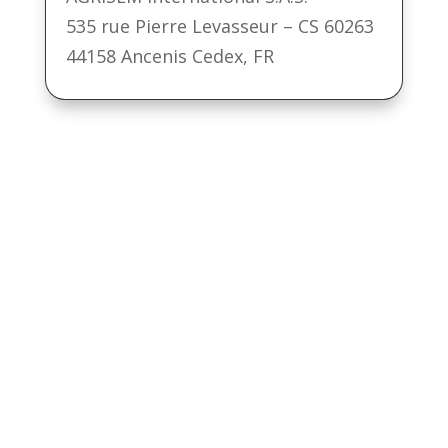
535 rue Pierre Levasseur – CS 60263
44158 Ancenis Cedex, FR
História
V minulosti bola spoločnosť
AGROFINAL
známym výrobcom
kompletných sejačiek značky
MISTRAL, ktoré sme dodávali do