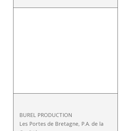
Maschio Gaspardo S.p.A.
Via Marcello 73 350 11
Campodarsego
Padova, IT
BUREL PRODUCTION
Les Portes de Bretagne, P.A. de la