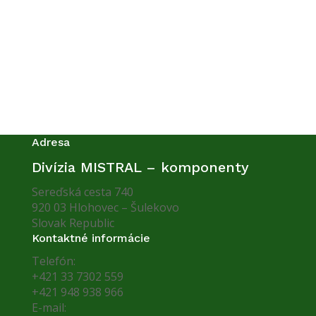
celého sveta. Typy vyrábaných
sejačiek môžete vidieť tu:
HISTÓRIA – Sejačky MISTRAL
.
Adresa
Divízia MISTRAL – komponenty
Sereďská cesta 740
920 03 Hlohovec – Šulekovo
Slovak Republic
Kontaktné informácie
Telefón:
+421 33 7302 559
+421 948 938 966
E-mail: