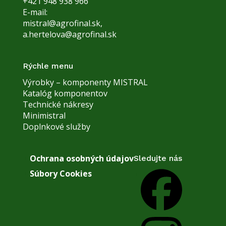
+421 948 938 966
E-mail:
mistral@agrofinal.sk
,
a.hertelova@agrofinal.sk
Rýchle menu
Výrobky – komponenty MISTRAL
Katalóg komponentov
Technické nákresy
Minimistral
Doplnkové služby
Ochrana osobných údajov
Sledujte nás
Súbory Cookies
Facebook
Instagram