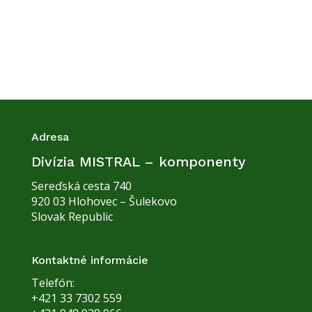
Odoslaním kontaktného formulára s
úhlasím so sprac
ú
vaním
uvedených osobných údajov a
oboznámil
/a
som sa so
Zásadami ochrany osobných údajov
Adresa
Divízia MISTRAL – komponenty
Sereďská cesta 740
920 03 Hlohovec – Šulekovo
Slovak Republic
Kontaktné informácie
Telefón:
+421 33 7302 559