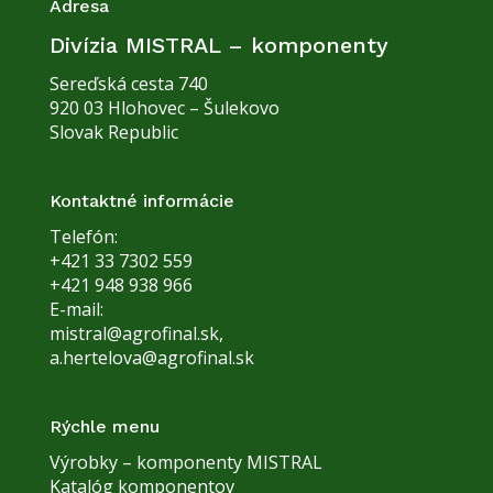
Adresa
Divízia MISTRAL – komponenty
Sereďská cesta 740
920 03 Hlohovec – Šulekovo
Slovak Republic
Kontaktné informácie
Telefón:
+421 33 7302 559
+421 948 938 966
E-mail:
mistral@agrofinal.sk
,
a.hertelova@agrofinal.sk
Rýchle menu
Výrobky – komponenty MISTRAL
Katalóg komponentov