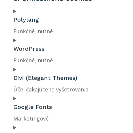
Polylang
Funkčné, nutné
Consent
to
WordPress
service
Funkčné, nutné
polylang
Consent
to
Divi (Elegant Themes)
service
Účel čakajúceho vyšetrovania
wordpress
Consent
to
Google Fonts
service
Marketingové
divi-
Consent