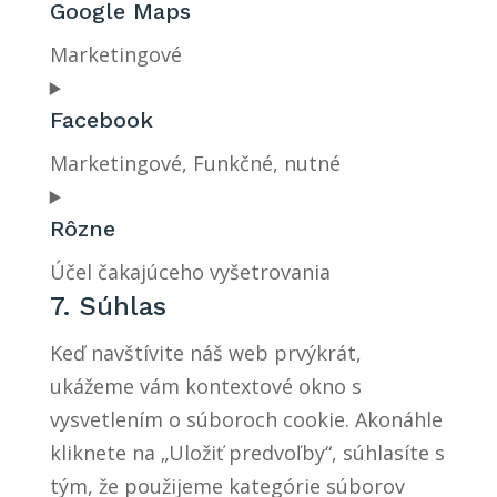
(elegant-
to
Google Maps
themes)
service
Marketingové
google-
Consent
fonts
to
Facebook
service
Marketingové, Funkčné, nutné
google-
Consent
maps
to
Rôzne
service
Účel čakajúceho vyšetrovania
facebook
Consent
7. Súhlas
to
Keď navštívite náš web prvýkrát,
service
ukážeme vám kontextové okno s
rôzne
vysvetlením o súboroch cookie. Akonáhle
kliknete na „Uložiť predvoľby“, súhlasíte s
tým, že použijeme kategórie súborov