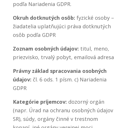
podľa Nariadenia GDPR.
Okruh dotknutých osôb:
fyzické osoby –
žiadatelia uplatňujúci práva dotknutých
osôb podľa GDPR
Zoznam osobných údajov:
titul, meno,
priezvisko, trvalý pobyt, emailová adresa
Právny základ spracovania osobných
údajov:
čl. 6 ods. 1 písm. c) Nariadenia
GDPR
Kategórie príjemcov:
dozorný orgán
(napr. Úrad na ochranu osobných údajov
SR), súdy, orgány činné v trestnom
konaní, iné orgány verejnej moci