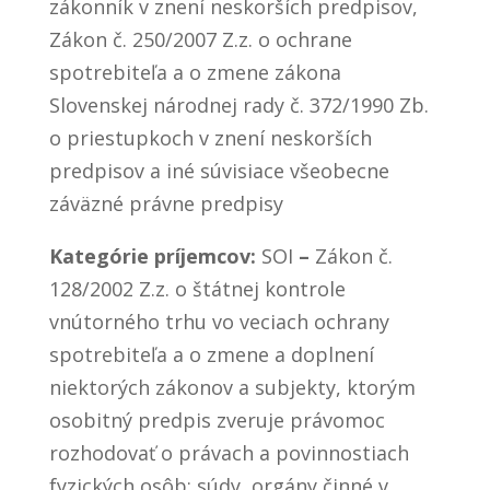
zákonník v znení neskorších predpisov,
Zákon č. 250/2007 Z.z. o ochrane
spotrebiteľa a o zmene zákona
Slovenskej národnej rady č. 372/1990 Zb.
o priestupkoch v znení neskorších
predpisov a iné súvisiace všeobecne
záväzné právne predpisy
Kategórie príjemcov:
SOI
–
Zákon č.
128/2002 Z.z. o štátnej kontrole
vnútorného trhu vo veciach ochrany
spotrebiteľa a o zmene a doplnení
niektorých zákonov a subjekty, ktorým
osobitný predpis zveruje právomoc
rozhodovať o právach a povinnostiach
fyzických osôb: súdy, orgány činné v